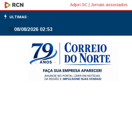
Fazenda
Adjori SC
|
Jornais associados
eleva
ULTIMAS :
para
08/08/2026 02:53
4,5%
estimativa
de
inflação
com
guerra
e