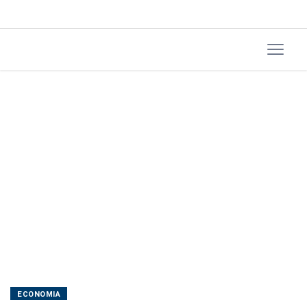
declaração
do
IRPF
ECONOMIA