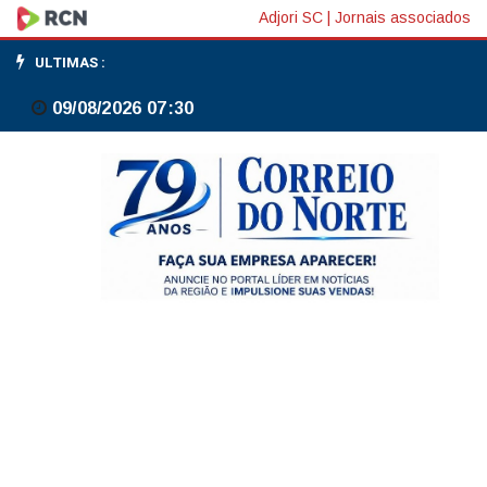
A
Adjori SC
|
Jornais associados
11
ULTIMAS :
dias
09/08/2026 07:30
do
fim
do
prazo,
40%
não
enviaram