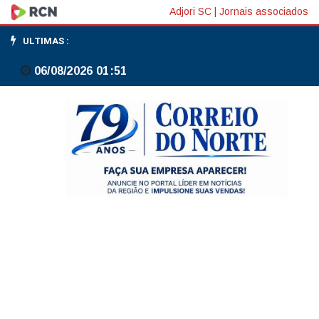
Anfavea
Adjori SC
|
Jornais associados
pede
ULTIMAS :
que
06/08/2026 01:51
programa
para
motoristas
de
app
e
táxi