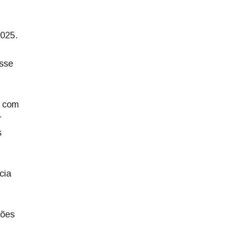
2025.
esse
6 com
r
s
cia
hões