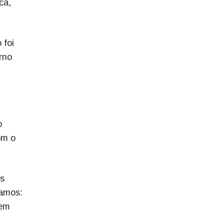
ca,
 foi
rno
o
om o
os
tamos:
 em