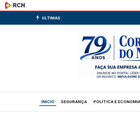
'Disseram
que
ULTIMAS :
o
agro
cresceu
12%
e
foi
INÍCIO
SEGURANÇA
POLÍTICA E ECONOMI
bom;
nós