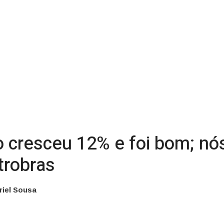
o cresceu 12% e foi bom; nó
trobras
riel Sousa