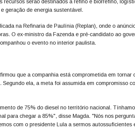
ecursos serão destinados a refino e biorrefino, logísti
e geração de energia sustentável.
icada na Refinaria de Paulínia (Replan), onde o anúncio
obras. O ex-ministro da Fazenda e pré-candidato ao gove
mpanhou o evento no interior paulista.
irmou que a companhia está comprometida em tornar 
30. Segundo ela, a meta foi assumida em compromisso c
imento de 75% do diesel no território nacional. Tínham
ginal para chegar a 85%", disse Magda. "Nós nos pergun
mos com o presidente Lula a sermos autossuficientes