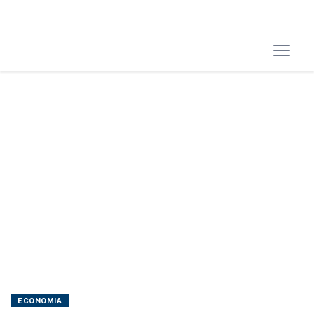
por
incerteza
com
guerra
ECONOMIA