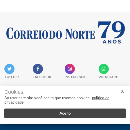
TWITTER
FACEBOOK
INSTAGRAM
WHATSAPP
Cookies.
Ao usar este site você aceita que usamos cookies.
política de
Acervo Digital
Fale Conosco
Quem Somos
privacidade.
JORNAL CORREIO DO NORTE - Whatsapp: 47 9 8865-7880
Aceito
© 2026, Jornal Correio do Norte. Todos os direitos reservados