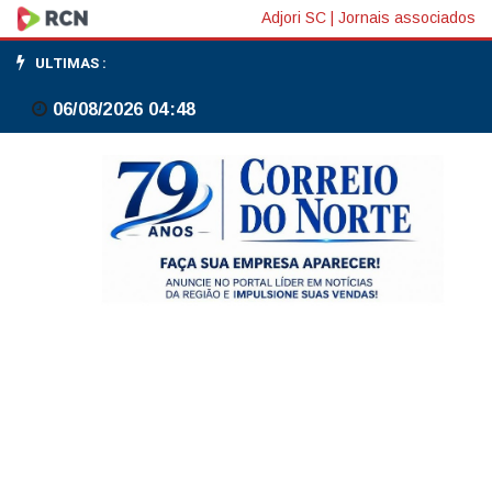
Ouro
Adjori SC
|
Jornais associados
fecha
ULTIMAS :
em
06/08/2026 04:48
queda
ofuscado
por
impulso
aos
rendimentos
globais