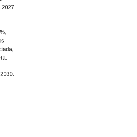
e 2027
5%,
os
ciada,
ta.
 2030.