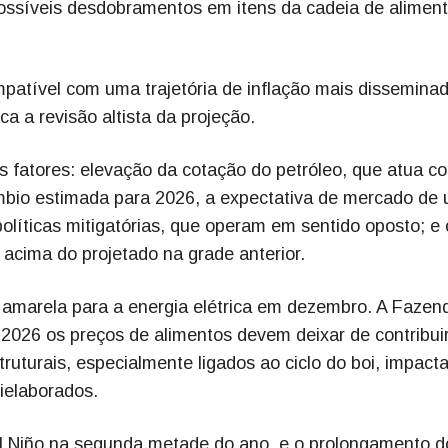
possíveis desdobramentos em itens da cadeia de aliment
mpatível com uma trajetória de inflação mais dissemina
ca a revisão altista da projeção.
es fatores: elevação da cotação do petróleo, que atua c
câmbio estimada para 2026, a expectativa de mercado de
políticas mitigatórias, que operam em sentido oposto; e 
acima do projetado na grade anterior.
ia amarela para a energia elétrica em dezembro. A Fazen
2026 os preços de alimentos devem deixar de contribui
struturais, especialmente ligados ao ciclo do boi, impact
mielaborados.
El Niño na segunda metade do ano, e o prolongamento d