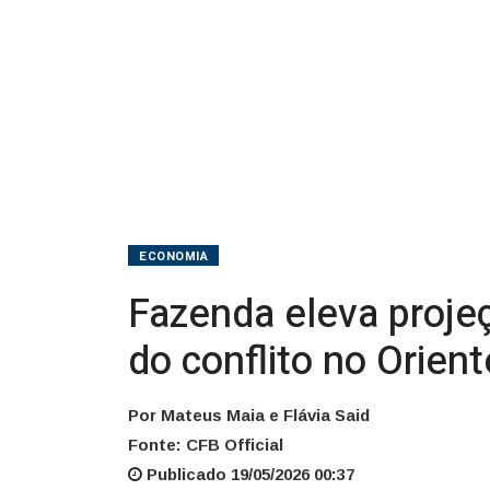
desdobramentos
do
conflito
no
Oriente
Médio
ECONOMIA
Fazenda eleva proje
do conflito no Orien
Por Mateus Maia e Flávia Said
Fonte: CFB Official
Publicado 19/05/2026 00:37