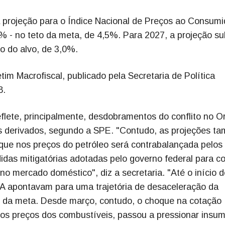
 projeção para o Índice Nacional de Preços ao Consumi
 - no teto da meta, de 4,5%. Para 2027, a projeção su
o do alvo, de 3,0%.
im Macrofiscal, publicado pela Secretaria de Política
8.
eflete, principalmente, desdobramentos do conflito no O
us derivados, segundo a SPE. "Contudo, as projeções t
que nos preços do petróleo será contrabalançada pelos
didas mitigatórias adotadas pelo governo federal para c
o mercado doméstico", diz a secretaria. "Até o início 
CA apontavam para uma trajetória de desaceleração da
o da meta. Desde março, contudo, o choque na cotação
r os preços dos combustíveis, passou a pressionar insu