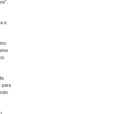
os",
da e
omo
 uma
os
da
r para
ando
o