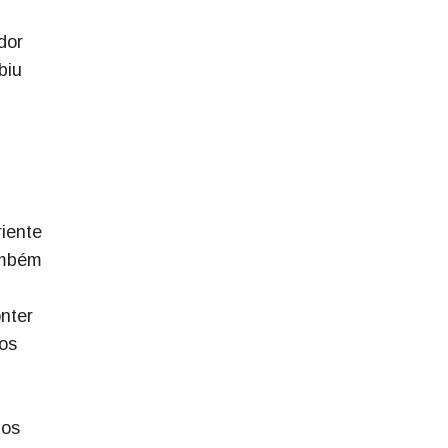
dor
biu
riente
ambém
onter
dos
mos