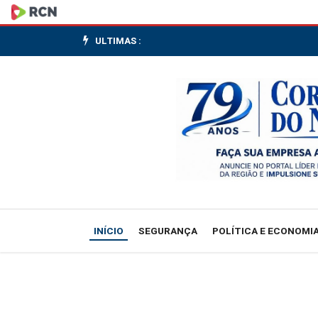
Fazenda
eleva
ULTIMAS :
projeção
do
IPCA
de
2026
a
INÍCIO
SEGURANÇA
POLÍTICA E ECONOMI
4,5%
por