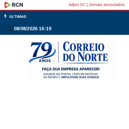
Bolsas
Adjori SC
|
Jornais associados
da
ULTIMAS :
Europa
08/08/2026 16:19
fecham
majoritariamente
em
alta
com
suporte
de