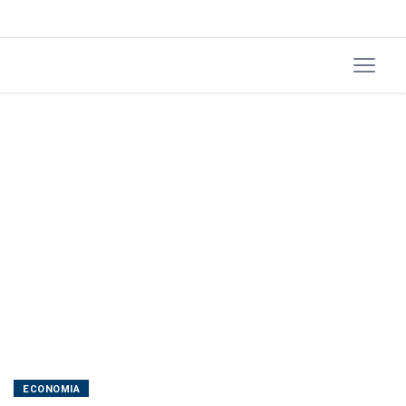
defesa
e
guerras
no
radar
ECONOMIA