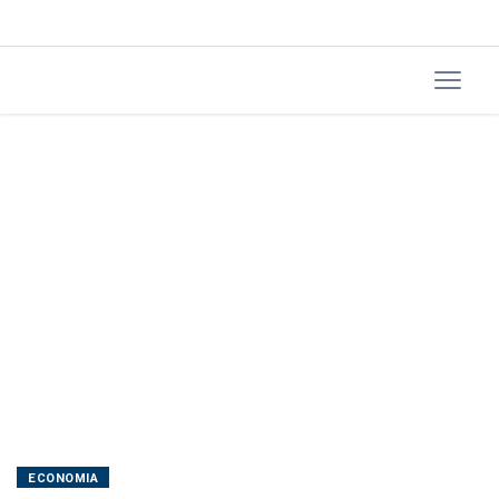
em
queda
ECONOMIA