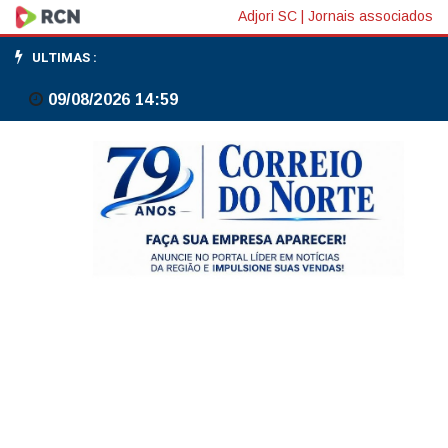
Na
Adjori SC
|
Jornais associados
China,
ULTIMAS :
preços
09/08/2026 14:59
de
imóveis
e
investimento
no
setor
seguem