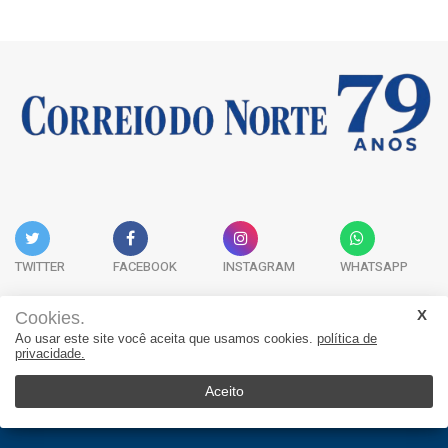
TWITTER
FACEBOOK
INSTAGRAM
WHATSAPP
Cookies.
Ao usar este site você aceita que usamos cookies.
política de
Acervo Digital
Fale Conosco
Quem Somos
privacidade.
JORNAL CORREIO DO NORTE - Whatsapp: 47 9 8865-7880
Aceito
© 2026, Jornal Correio do Norte. Todos os direitos reservados