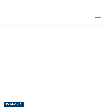
trimestre
de
2026
ECONOMIA