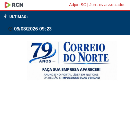
PIB
Adjori SC
|
Jornais associados
do
ULTIMAS :
Chile
09/08/2026 09:23
cai
0,5%
no
confronto
anual
do
1º