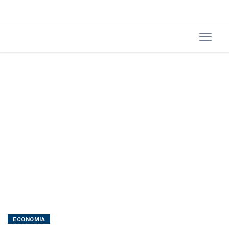
ao
Irã
ECONOMIA