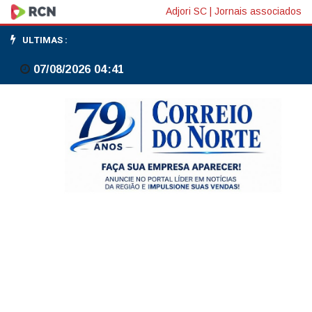
Dólar
Adjori SC
|
Jornais associados
recua
ULTIMAS :
e
07/08/2026 04:41
petróleo
tem
alívio
após
EUA
suspenderem
sanções