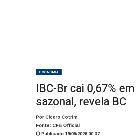
com
ajuste
sazonal,
revela
BC
ECONOMIA
IBC-Br cai 0,67% em 
sazonal, revela BC
Por Cícero Cotrim
Fonte: CFB Official
Publicado 19/05/2026 00:37