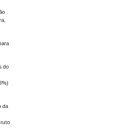
ão
ra,
para
s do
23%)
o da
ruto