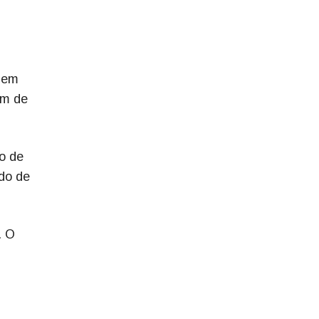
- em
am de
o de
ado de
. O