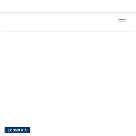
comparação
anual,
revela
BC
ECONOMIA