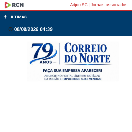
IBC-
Adjori SC
|
Jornais associados
Br
ULTIMAS :
acelera
08/08/2026 04:39
e
cresce
1,29%
no
1º
trimestre
na