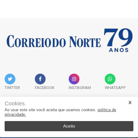
TWITTER
FACEBOOK
INSTAGRAM
WHATSAPP
Cookies.
Ao usar este site você aceita que usamos cookies.
política de
Acervo Digital
Fale Conosco
Quem Somos
privacidade.
JORNAL CORREIO DO NORTE - Whatsapp: 47 9 8865-7880
Aceito
© 2026, Jornal Correio do Norte. Todos os direitos reservados