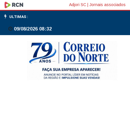
Focus:
Adjori SC
|
Jornais associados
mediana
ULTIMAS :
de
09/08/2026 08:32
IPCA
2026
passa
de
4,91%
para
4,92%,