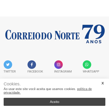
TWITTER
FACEBOOK
INSTAGRAM
WHATSAPP
Cookies.
Ao usar este site você aceita que usamos cookies.
política de
Acervo Digital
Fale Conosco
Quem Somos
privacidade.
JORNAL CORREIO DO NORTE - Whatsapp: 47 9 8865-7880
Aceito
© 2026, Jornal Correio do Norte. Todos os direitos reservados