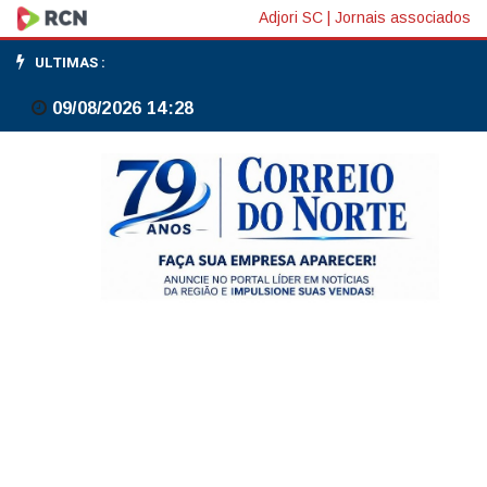
ArcelorMittal
Adjori SC
|
Jornais associados
vende
ULTIMAS :
participação
09/08/2026 14:28
de
US$
667
mi
na
Vallourec
para