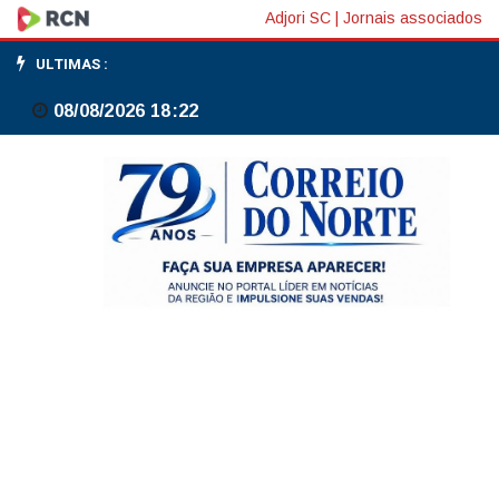
Vendas
Adjori SC
|
Jornais associados
pendentes
ULTIMAS :
de
08/08/2026 18:22
imóveis
nos
EUA
sobem
1,4%
em
abril