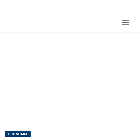
ante
março
ECONOMIA