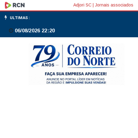
Escândalo
Adjori SC
|
Jornais associados
do
ULTIMAS :
Master
06/08/2026 22:20
mostrou,
nos
últimos
dias,
desdobramentos
bombásticos,
diz