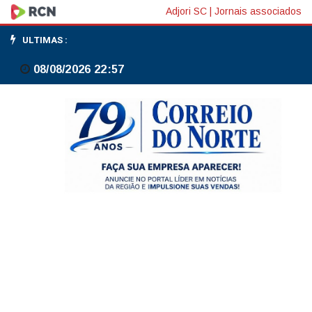
Caixa
Adjori SC
|
Jornais associados
paga
ULTIMAS :
Bolsa
08/08/2026 22:57
Família
a
beneficiários
com
NIS
de
final