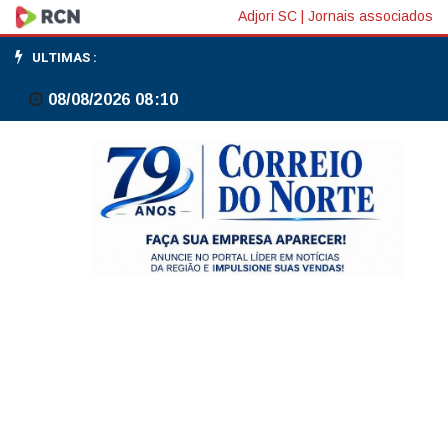
Novas
Adjori SC
|
Jornais associados
medidas
ULTIMAS :
do
08/08/2026 08:10
governo
reforçam
proteção
das
mulheres
na
internet