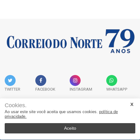
TWITTER
FACEBOOK
INSTAGRAM
WHATSAPP
Cookies.
Ao usar este site você aceita que usamos cookies.
política de
Acervo Digital
Fale Conosco
Quem Somos
privacidade.
JORNAL CORREIO DO NORTE - Whatsapp: 47 9 8865-7880
Aceito
© 2026, Jornal Correio do Norte. Todos os direitos reservados