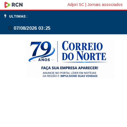
Dólar
Adjori SC
|
Jornais associados
cai
ULTIMAS :
para
07/08/2026 03:25
R$
5
e
bolsa
sobe
com
alívio