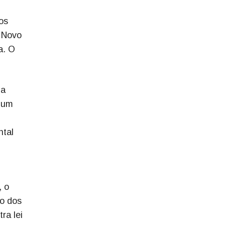
os
m Novo
a. O
da
e um
ntal
, o
o dos
ra lei