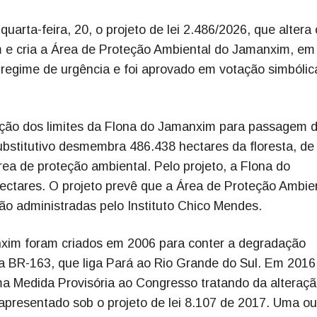
rta-feira, 20, o projeto de lei 2.486/2026, que altera 
m e cria a Área de Proteção Ambiental do Jamanxim, e
 regime de urgência e foi aprovado em votação simbólic
edução dos limites da Flona do Jamanxim para passagem 
substitutivo desmembra 486.438 hectares da floresta, d
rea de proteção ambiental. Pelo projeto, a Flona do
ctares. O projeto prevê que a Área de Proteção Ambie
o administradas pelo Instituto Chico Mendes.
nxim foram criados em 2006 para conter a degradação
ia BR-163, que liga Pará ao Rio Grande do Sul. Em 2016
 Medida Provisória ao Congresso tratando da alteraçã
 apresentado sob o projeto de lei 8.107 de 2017. Uma out