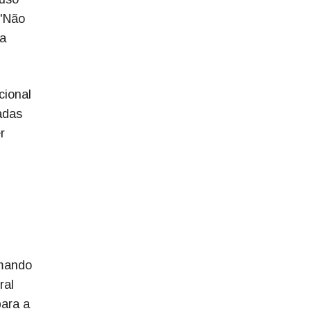
 "Não
da
cional
adas
r
rmando
ral
para a