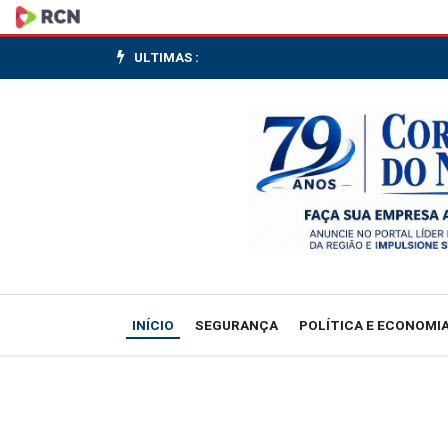
Câmara
aprova
ULTIMAS :
projeto
de
lei
que
reduz
limites
INÍCIO
SEGURANÇA
POLÍTICA E ECONOMI
da
Floresta