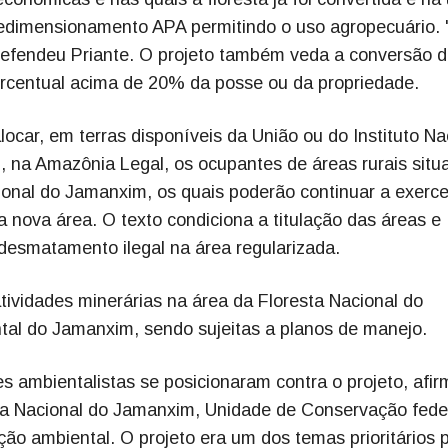
o redimensionamento APA permitindo o uso agropecuário.
 defendeu Priante. O projeto também veda a conversão 
orcentual acima de 20% da posse ou da propriedade.
ocar, em terras disponíveis da União ou do Instituto Na
), na Amazônia Legal, os ocupantes de áreas rurais situ
ional do Jamanxim, os quais poderão continuar a exerce
 nova área. O texto condiciona a titulação das áreas e
e desmatamento ilegal na área regularizada.
atividades minerárias na área da Floresta Nacional do
al do Jamanxim, sendo sujeitas a planos de manejo.
s ambientalistas se posicionaram contra o projeto, afi
sta Nacional do Jamanxim, Unidade de Conservação fede
eção ambiental. O projeto era um dos temas prioritários 