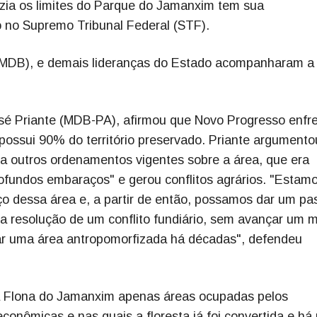
uzia os limites do Parque do Jamanxim tem sua
 no Supremo Tribunal Federal (STF).
(MDB), e demais lideranças do Estado acompanharam a
José Priante (MDB-PA), afirmou que Novo Progresso enfr
e possui 90% do território preservado. Priante argument
a outros ordenamentos vigentes sobre a área, que era
ofundos embaraços" e gerou conflitos agrários. "Estam
o dessa área e, a partir de então, possamos dar um pa
na resolução de um conflito fundiário, sem avançar um 
zar uma área antropomorfizada há décadas", defendeu
a da Flona do Jamanxim apenas áreas ocupadas pelos
onômicas e nas quais a floresta já foi convertida e há