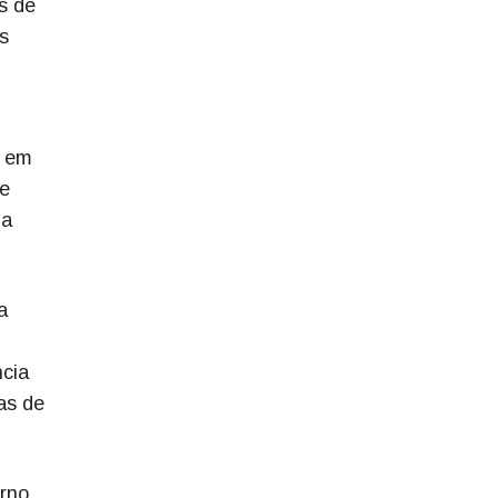
s de
s
, em
te
na
a
ncia
as de
erno