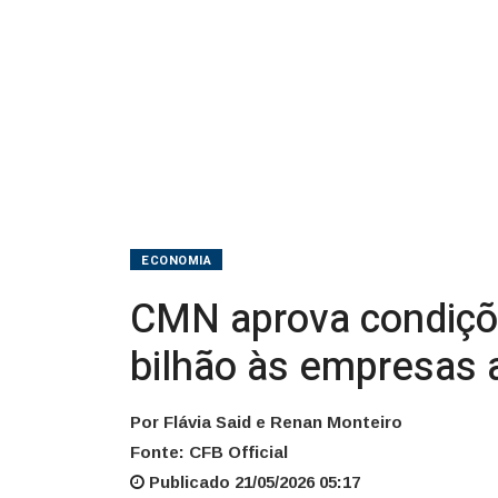
1
bilhão
às
empresas
aéreas
ECONOMIA
CMN aprova condiçõe
bilhão às empresas 
Por Flávia Said e Renan Monteiro
Fonte: CFB Official
Publicado 21/05/2026 05:17