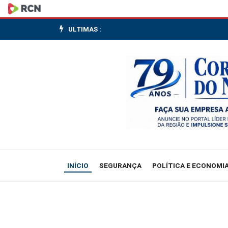
CMN
aprova
ULTIMAS :
condições
para
linha
de
crédito
emergencial
INÍCIO
SEGURANÇA
POLÍTICA E ECONOMI
de
R$