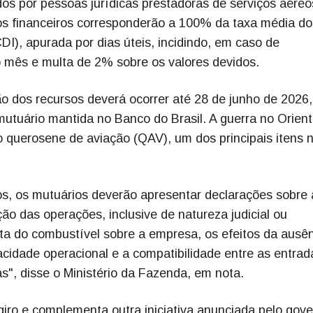
os por pessoas jurídicas prestadoras de serviços aéreo
os financeiros corresponderão a 100% da taxa média do
DI), apurada por dias úteis, incidindo, em caso de
o mês e multa de 2% sobre os valores devidos.
ção dos recursos deverá ocorrer até 28 de junho de 2026
mutuário mantida no Banco do Brasil. A guerra no Orien
 querosene de aviação (QAV), um dos principais itens 
s, os mutuários deverão apresentar declarações sobre 
ão das operações, inclusive de natureza judicial ou
alta do combustível sobre a empresa, os efeitos da ausê
cidade operacional e a compatibilidade entre as entrad
s", disse o Ministério da Fazenda, em nota.
 giro e complementa outra iniciativa anunciada pelo gov