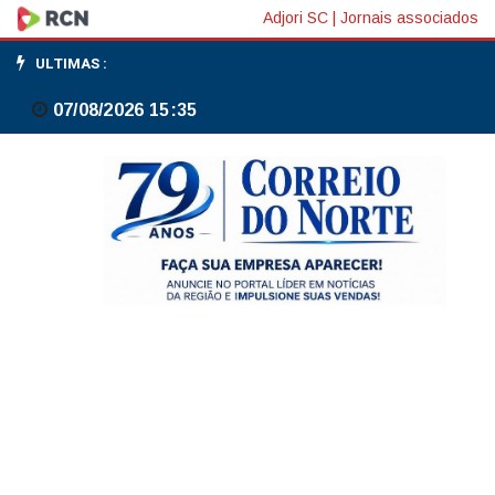
Crédito
Adjori SC
|
Jornais associados
rural
ULTIMAS :
sustentável
07/08/2026 15:35
2025/26
cai
R$
8,2
bilhões
até
março