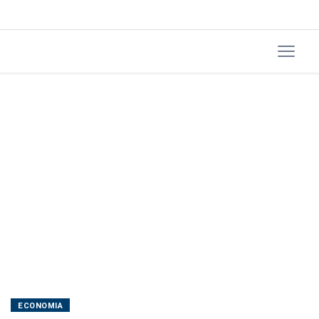
mas
censura
valuation
esperado
ECONOMIA