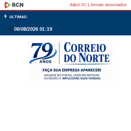
SpaceX
Adjori SC
|
Jornais associados
faz
ULTIMAS :
registro
06/08/2026 01:19
público
de
IPO
e
divulga
balanço
trimestral,