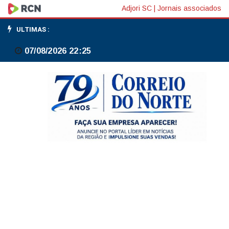
O
Adjori SC
|
Jornais associados
governo
ULTIMAS :
só
07/08/2026 22:25
tem
uma
posição
sobre
a
modelagem
do