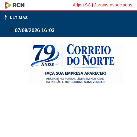
Ibovespa
Adjori SC
|
Jornais associados
sobe
ULTIMAS :
1,77%,
07/08/2026 16:03
aos
177,3
mil
pontos,
com
foco
global