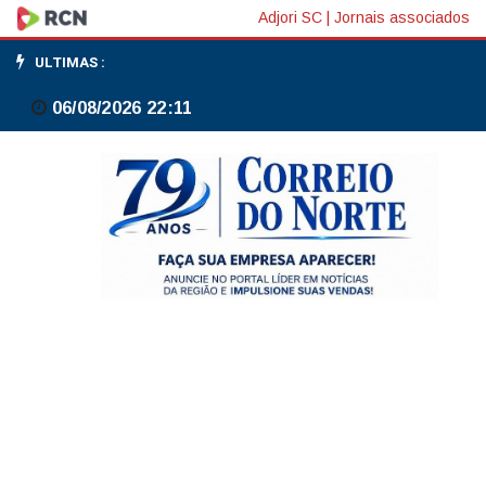
iFood
Adjori SC
|
Jornais associados
processa
ULTIMAS :
Keeta
06/08/2026 22:11
sob
acusação
de
espionagem
empresarial
e
concorrência