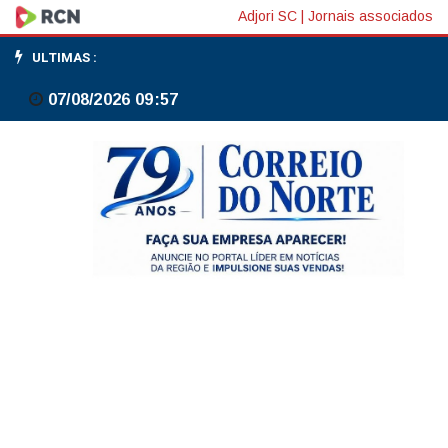
Ouro
Adjori SC
|
Jornais associados
fecha
ULTIMAS :
em
07/08/2026 09:57
alta
com
alívio
no
Oriente
Médio,
dólar