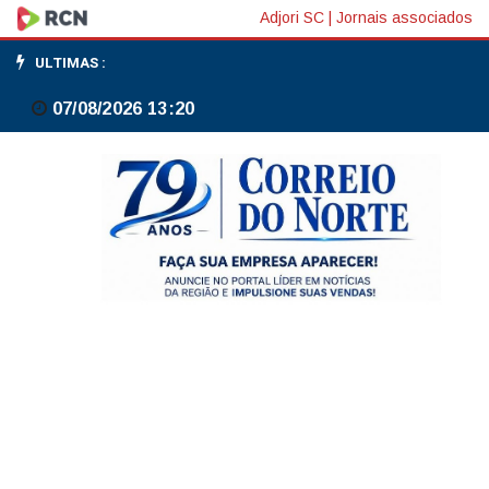
Fluxo
Adjori SC
|
Jornais associados
cambial
ULTIMAS :
total
07/08/2026 13:20
em
maio
até
dia
15
é
positivo