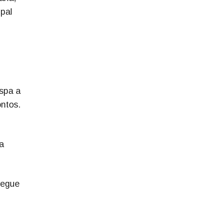
pal
espa a
ontos.
a
segue