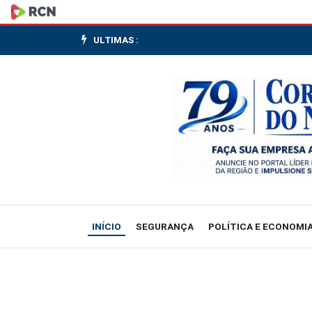
Ibovespa
sobe
ULTIMAS :
com
alívio
externo
após
forte
saída
INÍCIO
SEGURANÇA
POLÍTICA E ECONOMI
de
estrangeiro