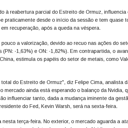
do à reabertura parcial do Estreito de Ormuz, influencia
obe praticamente desde o início da sessão e tem quase 
a, em recuperação, após a queda na véspera.
m pouco a valorização, devido ao recuo nas ações do set
as (PN: -1,63%) e ON: -1,82%). Em contrapartida, o ava
China, estimula os papéis do setor de metais, como Val
 total do Estreito de Ormuz", diz Felipe Cima, analista 
 o mercado ainda está esperando o balanço da Nvidia, 
não influenciar tanto, dada a mudança iminente da gest
esidente do Fed, Kevin Warsh, será na sexta-feira.
 nesta terça-feira. No exterior, o mercado aguarda a at