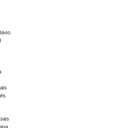
lávio
l
a
ais
mês
iais
ana,