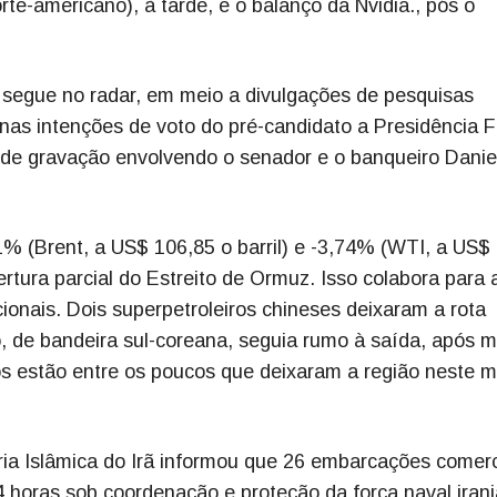
rte-americano), à tarde, e o balanço da Nvidia., pós o
iro segue no radar, em meio a divulgações de pesquisas
nas intenções de voto do pré-candidato a Presidência F
 de gravação envolvendo o senador e o banqueiro Danie
1% (Brent, a US$ 106,85 o barril) e -3,74% (WTI, a US$
rtura parcial do Estreito de Ormuz. Isso colabora para 
onais. Dois superpetroleiros chineses deixaram a rota
o, de bandeira sul-coreana, seguia rumo à saída, após m
os estão entre os poucos que deixaram a região neste 
ia Islâmica do Irã informou que 26 embarcações comerc
horas sob coordenação e proteção da força naval irani