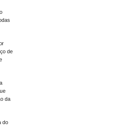
 o
todas
or
nço de
e
da
que
ão da
a do