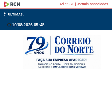
Ministro
Adjori SC
|
Jornais associados
diz
ULTIMAS :
querer
10/08/2026 05:45
que
entregadores
e
motoristas
de
app
façam