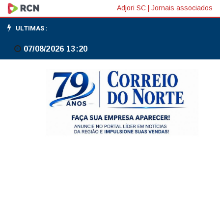
China:
Adjori SC
|
Jornais associados
PBoC
ULTIMAS :
mantém
07/08/2026 13:20
principais
taxas
de
juros
(LPRs)
inalteradas