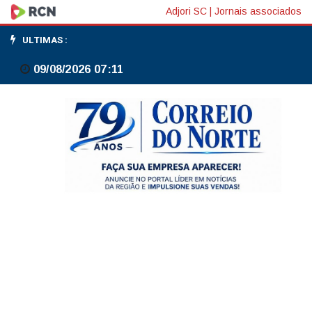
Minirreforma
Adjori SC
|
Jornais associados
eleitoral
ULTIMAS :
reduz
09/08/2026 07:11
controle
de
gastos
partidários;
entenda