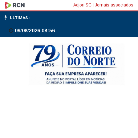
Governo
Adjori SC
|
Jornais associados
do
ULTIMAS :
Rio
09/08/2026 08:56
quer
desapropriar
terreno
da
Refit,
que
tem