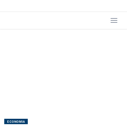
dívida
bilionária
ECONOMIA