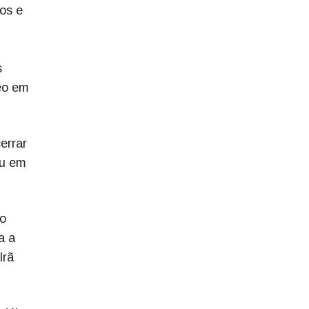
os e
s
leo em
errar
ou em
ão
a a
Irã