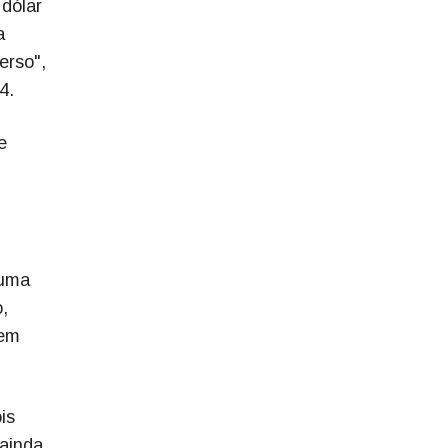
dólar
a
erso",
4.
e
 uma
,
 em
is
 ainda