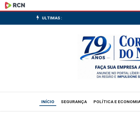
Dólar
tem
ULTIMAS :
leve
queda
com
possível
acordo
entre
INÍCIO
SEGURANÇA
POLÍTICA E ECONOMI
EUA
e