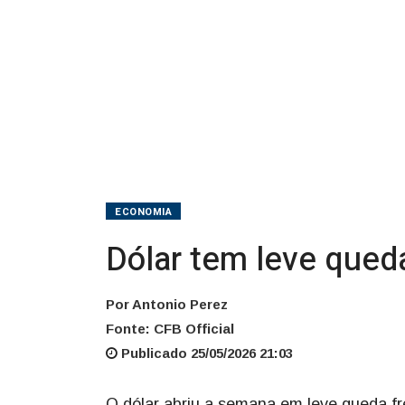
Irã
no
radar
ECONOMIA
Dólar tem leve queda
Por Antonio Perez
Fonte: CFB Official
Publicado 25/05/2026 21:03
O dólar abriu a semana em leve queda fr