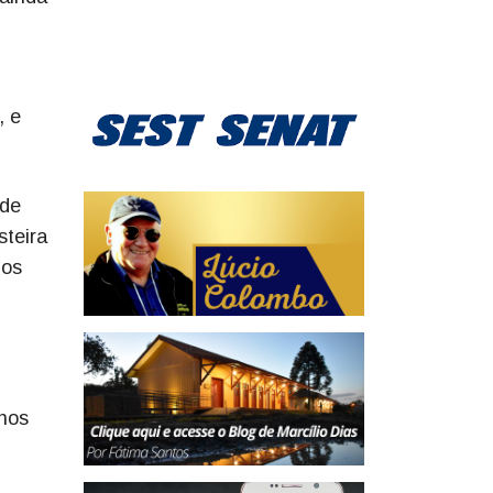
, e
 de
steira
nos
 nos