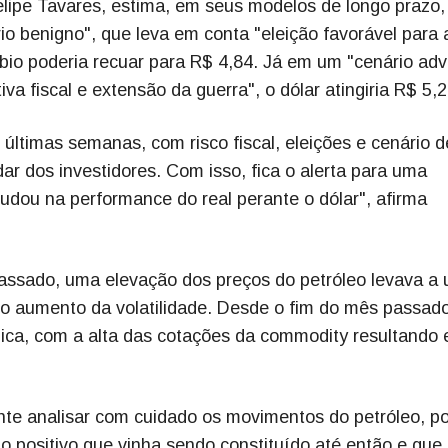
ipe Tavares, estima, em seus modelos de longo prazo, 
o benigno", que leva em conta "eleição favorável para 
bio poderia recuar para R$ 4,84. Já em um "cenário adv
va fiscal e extensão da guerra", o dólar atingiria R$ 5,2
últimas semanas, com risco fiscal, eleições e cenário d
ar dos investidores. Com isso, fica o alerta para uma
judou na performance do real perante o dólar", afirma
passado, uma elevação dos preços do petróleo levava a
do aumento da volatilidade. Desde o fim do mês passado
ca, com a alta das cotações da commodity resultando
nte analisar com cuidado os movimentos do petróleo, po
io positivo que vinha sendo constituído até então e que