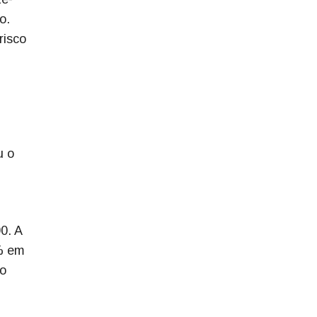
o.
risco
u o
0. A
% em
do