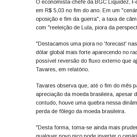
O economista-chefe da BGC Liquidez, Fel
em R$ 5,03 no fim do ano. Em um "cenári
oposição e fim da guerra", a taxa de câm
com "reeleição de Lula, piora da perspecti
"Destacamos uma piora no 'forecast' nas 
dólar global mais forte aparecendo no rad
possível reversão do fluxo externo que a
Tavares, em relatório.
Tavares observa que, até o fim do mês 
apreciação da moeda brasileira, apesar 
contudo, houve uma quebra nessa dinâmi
perda de fôlego da moeda brasileira.
"Desta forma, torna-se ainda mais prude
qualquer novo pico pode inverter o cenár