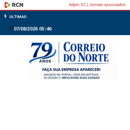
Quantinuum
Adjori SC
|
Jornais associados
mira
ULTIMAS :
avaliação
07/08/2026 05:46
de
US$
12,7
bilhões
com
IPO