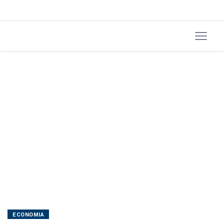
hospital
no
RJ
ECONOMIA