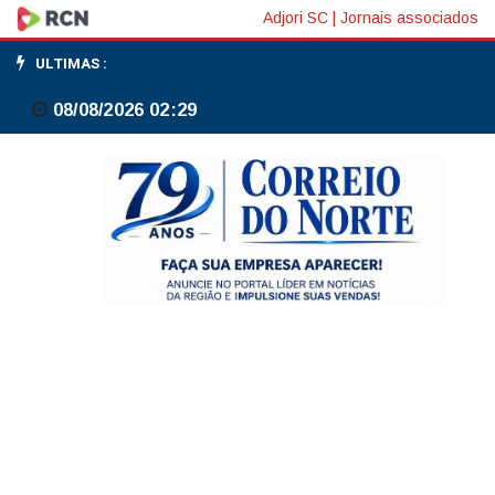
Rede
Adjori SC
|
Jornais associados
D'Or
ULTIMAS :
e
08/08/2026 02:29
Bradsaúde
fecham
acordo
para
construção
de
novo