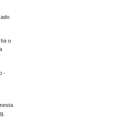
tado
foi o
a
o -
 nesta
g,