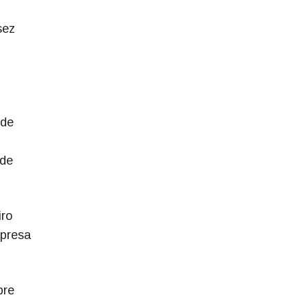
sez
 de
 de
iro
mpresa
bre