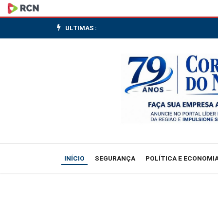
Lucro
da
ULTIMAS :
Xiaomi
despenca
no
1º
trimestre
à
INÍCIO
SEGURANÇA
POLÍTICA E ECONOMI
medida
que