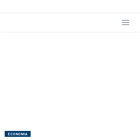
redução
da
jornada
ECONOMIA