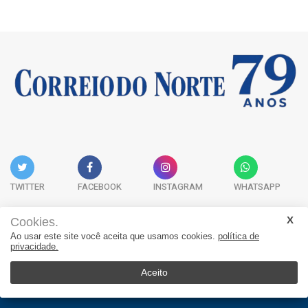
TWITTER
FACEBOOK
INSTAGRAM
WHATSAPP
Cookies.
Ao usar este site você aceita que usamos cookies.
política de
Acervo Digital
Fale Conosco
Quem Somos
privacidade.
JORNAL CORREIO DO NORTE - Whatsapp: 47 9 8865-7880
Aceito
© 2026, Jornal Correio do Norte. Todos os direitos reservados