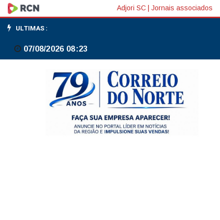
Deputado
Adjori SC
|
Jornais associados
Hildo
ULTIMAS :
Rocha
07/08/2026 08:23
apresenta
destaque
para
acabar
com
transição
de