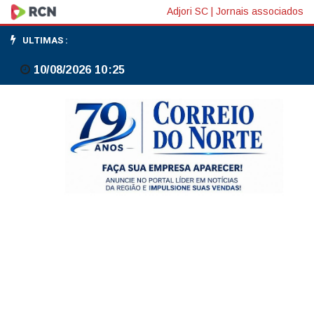
Vazamento
Adjori SC
|
Jornais associados
de
ULTIMAS :
dados
10/08/2026 10:25
no
INSS
atingiu
2,8
milhões
de
CPFs