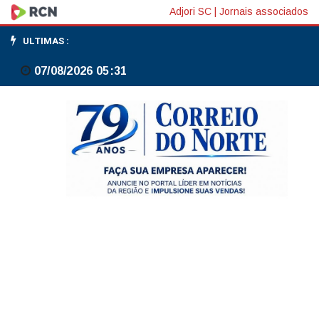
CCJ
Adjori SC
|
Jornais associados
adia
ULTIMAS :
novamente
07/08/2026 05:31
análise
de
PEC
sobre
redução
da
maioridade