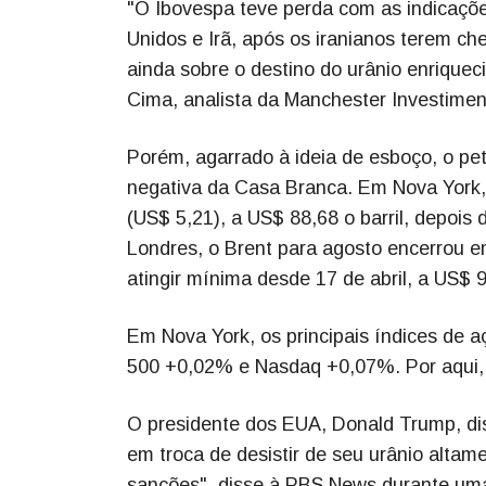
"O Ibovespa teve perda com as indicaçõ
Unidos e Irã, após os iranianos terem c
ainda sobre o destino do urânio enriqueci
Cima, analista da Manchester Investimen
Porém, agarrado à ideia de esboço, o pe
negativa da Casa Branca. Em Nova York,
(US$ 5,21), a US$ 88,68 o barril, depois
Londres, o Brent para agosto encerrou e
atingir mínima desde 17 de abril, a US$ 
Em Nova York, os principais índices de 
500 +0,02% e Nasdaq +0,07%. Por aqui, o
O presidente dos EUA, Donald Trump, dis
em troca de desistir de seu urânio altam
sanções", disse à PBS News durante uma b