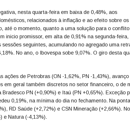
tiva, nesta quarta-feira em baixa de 0,48%, aos
mésticos, relacionados à inflação e ao efeito sobre os 
to, até o momento, quanto a uma solução para o conflito
m inicio promissor, em alta de 0,91% na segunda-feira,
as sessões seguintes, acumulando no agregado uma ret
,18%. No ano, o Ibovespa sobe 9,07%. O giro desta qu
s ações de Petrobras (ON -1,62%, PN -1,43%), avanço
em geral também discretos no setor financeiro, o de 
a Bradesco PN (+0,90%) e Itaú (PN +0,65%). Exceção 
cedeu 0,19%, na mínima do dia no fechamento. Na pont
0%), RD Saúde (+2,72%) e CSN Mineração (+2,66%). No
) e Natura (-4,13%).