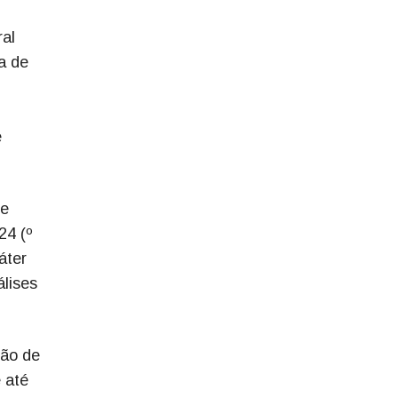
ral
a de
e
de
24 (º
áter
álises
ção de
 até