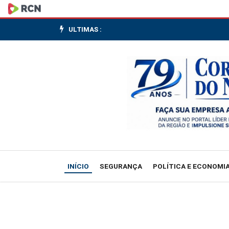
TCU:
há
ULTIMAS :
afronta
a
decreto
de
2024
com
INÍCIO
SEGURANÇA
POLÍTICA E ECONOMI
análise
insuficiente