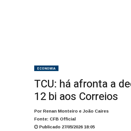
sobre
R$
12
bi
aos
Correios
ECONOMIA
TCU: há afronta a de
12 bi aos Correios
Por Renan Monteiro e João Caires
Fonte: CFB Official
Publicado 27/05/2026 18:05