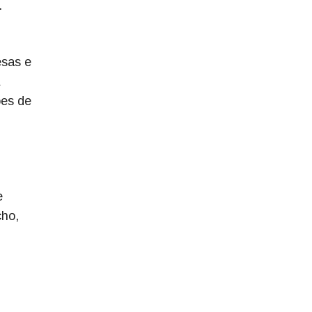
.
esas e
ões de
e
cho,