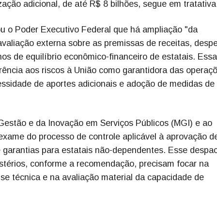
ação adicional, de até R$ 8 bilhões, segue em tratativa
ou o Poder Executivo Federal que há ampliação "da
valiação externa sobre as premissas de receitas, desp
os de equilíbrio econômico-financeiro de estatais. Essa
erência aos riscos à União como garantidora das operaç
cessidade de aportes adicionais e adoção de medidas de
Gestão e da Inovação em Serviços Públicos (MGI) e ao
eexame do processo de controle aplicável à aprovação d
 garantias para estatais não-dependentes. Esse despa
istérios, conforme a recomendação, precisam focar na
ise técnica e na avaliação material da capacidade de