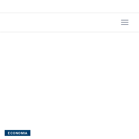
Emergencial
de
Reestruturação
ECONOMIA