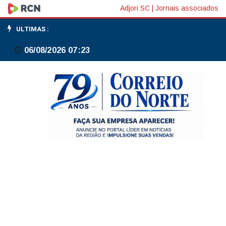
CVM
Adjori SC
|
Jornais associados
envia
ULTIMAS :
à
06/08/2026 07:23
Fazenda
proposta
com
22
medidas
para
Plano