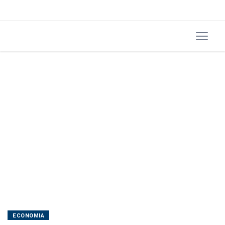
acabam
com
transição
ECONOMIA