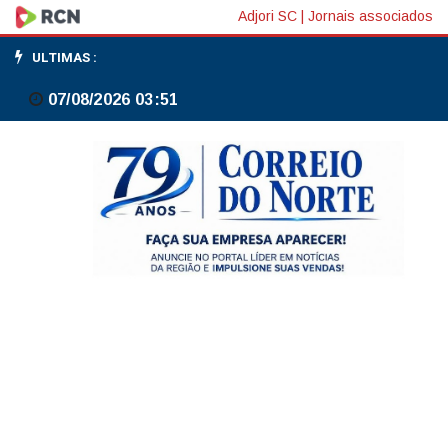
Relator
Adjori SC
|
Jornais associados
da
ULTIMAS :
PEC
07/08/2026 03:51
6x1
pede
que
deputados
retirem
destaques
que