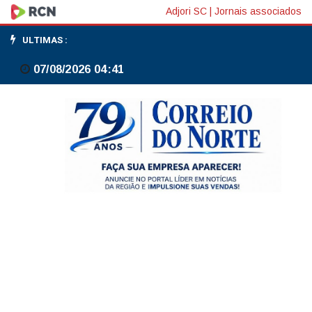
Bolsas
Adjori SC
|
Jornais associados
da
ULTIMAS :
Europa
07/08/2026 04:41
fecham
sem
direção
única
com
cautela
sobre