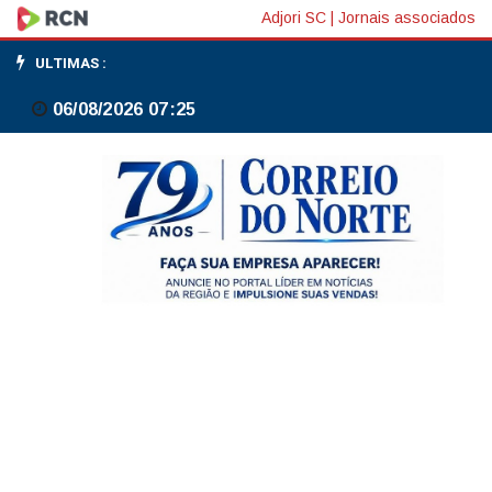
Lucro
Adjori SC
|
Jornais associados
industrial
ULTIMAS :
da
06/08/2026 07:25
China
sobe
24,7%
em
abril,
na
comparação