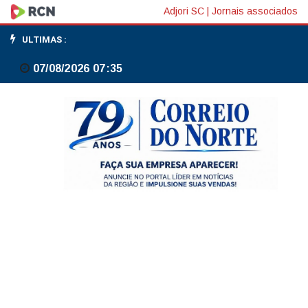
Fazenda:
Adjori SC
|
Jornais associados
CMN
ULTIMAS :
faz
07/08/2026 07:35
reunião
extraordinária
e
amplia
prazo
de
financiamento