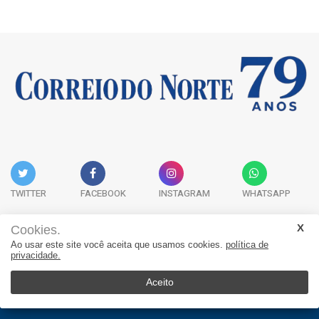
TWITTER
FACEBOOK
INSTAGRAM
WHATSAPP
Cookies.
Ao usar este site você aceita que usamos cookies.
política de
Acervo Digital
Fale Conosco
Quem Somos
privacidade.
JORNAL CORREIO DO NORTE - Whatsapp: 47 9 8865-7880
Aceito
© 2026, Jornal Correio do Norte. Todos os direitos reservados