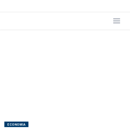
do
Move
Brasil
ECONOMIA