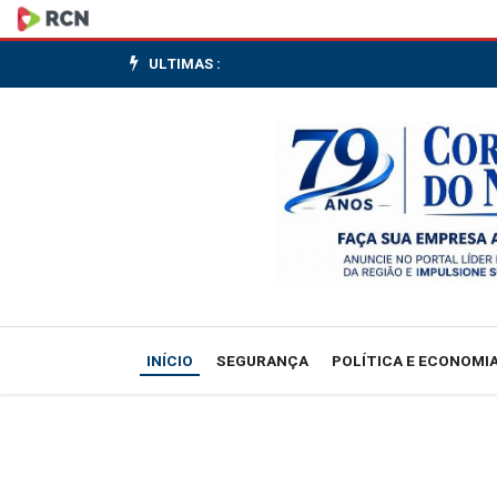
Aneel:
Proposta
ULTIMAS :
de
revisão
tarifária
Celesc-
DIS
prevê
INÍCIO
SEGURANÇA
POLÍTICA E ECONOMI
alta
média