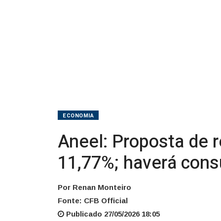
de
11,77%;
haverá
consulta
ECONOMIA
Aneel: Proposta de r
11,77%; haverá cons
Por Renan Monteiro
Fonte: CFB Official
Publicado 27/05/2026 18:05