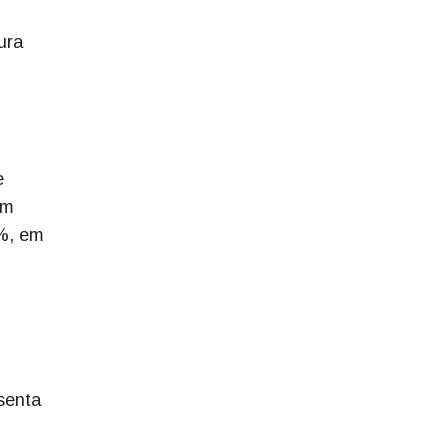
ura
e
em
2%, em
senta