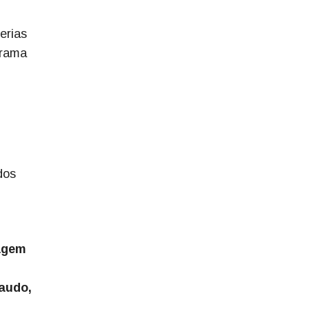
erias
grama
dos
iagem
laudo,