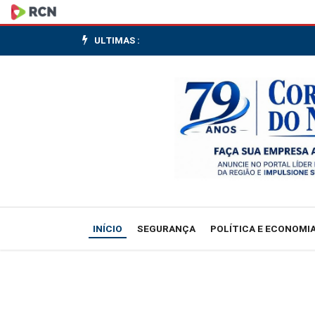
Senado
aprova
ULTIMAS :
projeto
que
cria
política
para
estudantes
INÍCIO
SEGURANÇA
POLÍTICA E ECONOMI
superdotados