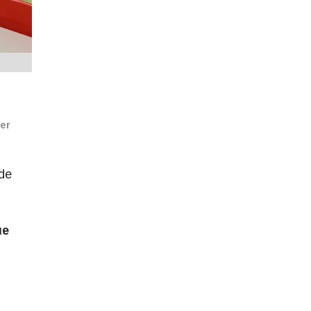
ver
 de
ue