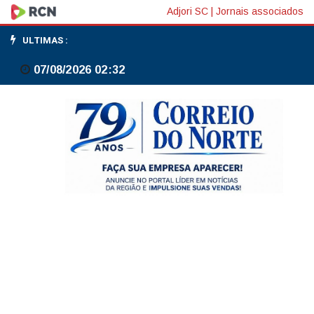
Petrobras
Adjori SC
|
Jornais associados
anuncia
ULTIMAS :
alta
07/08/2026 02:32
de
R$
0,04
na
gasolina
vendida
a